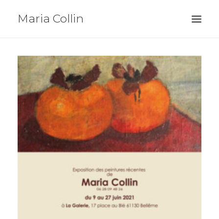
Maria Collin
Peintures
Installations
Expos
Actualités
Biographie
Contact